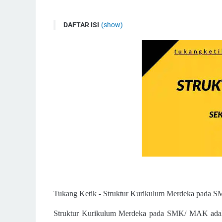
DAFTAR ISI
(show)
Struktur Kurikulum SMK/ MAK
Pembelajaran Intrakurikuler di SMK/ MAK
Kelompok Umum
Kelompok Kejuruan
Pemilihan Konsentrasi Pada Satu Program Keahl
Penataan Mata Pelajaran di SMK
Penjelasan Struktur Kurikulum SMK/ MAK Seca
Tukang Ketik -
Struktur Kurikulum Merdeka pada SMK
Struktur Kurikulum Merdeka pada SMK/ MAK adala