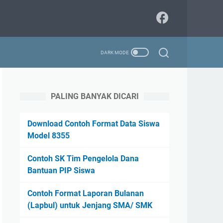
PALING BANYAK DICARI
Download Contoh Format Data Siswa
Model 8355
Contoh SK Tim Pengelola Dana
Bantuan PIP Siswa
Contoh Format Laporan Bulanan
(Lapbul) untuk Jenjang SMA/ SMK