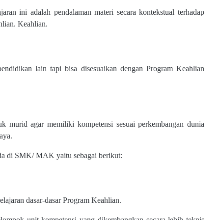
jaran ini adalah pendalaman materi secara kontekstual terhadap
lian. Keahlian.
endidikan lain tapi bisa disesuaikan dengan Program Keahlian
k murid agar memiliki kompetensi sesuai perkembangan dunia
aya.
a di SMK/ MAK yaitu sebagai berikut:
pelajaran dasar-dasar Program Keahlian.
elompok unit kompetensi yang dikembangkan secara lebih teknis