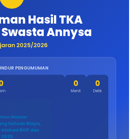
an Hasil TKA
P Swasta Annysa
jaran 2025/2026
UNDUR PENGUMUMAN
0
0
0
am
Menit
Detik
smen Nomor
ng Satuan Biaya,
 Alokasi BOP dan
 2025