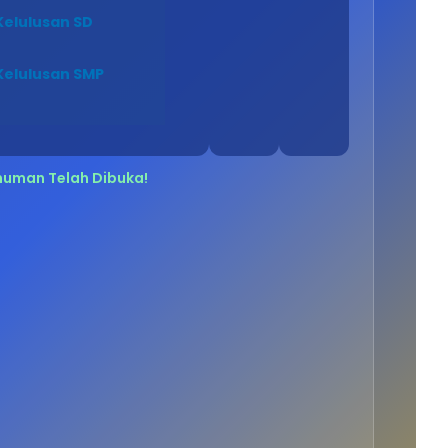
elulusan SD
elulusan SMP
uman Telah Dibuka!