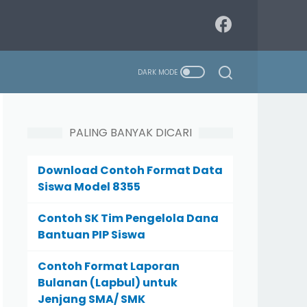
PALING BANYAK DICARI
Download Contoh Format Data
Siswa Model 8355
Contoh SK Tim Pengelola Dana
Bantuan PIP Siswa
Contoh Format Laporan
Bulanan (Lapbul) untuk
Jenjang SMA/ SMK