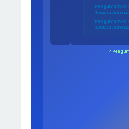
Pengumuman K
Swasta Annysa
Pengumuman K
Swasta Annysa
✓ Pengum