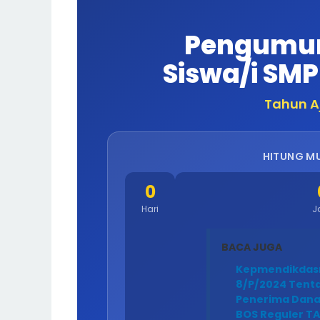
Pengumum
Siswa/i SM
Tahun A
HITUNG M
0
Hari
J
BACA JUGA
Kepmendikda
8/P/2024 Tenta
Penerima Dana
BOS Reguler TA