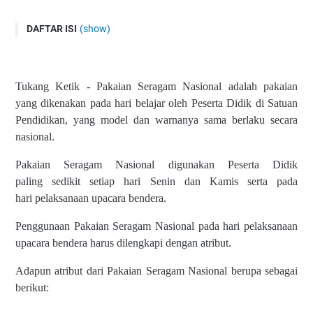
DAFTAR ISI
(show)
Atribut Pakaian Seragam Nasional SD/ SDLB
Pakaian Seragam Nasional Peserta Didik Putra
Tukang Ketik - Pakaian Seragam Nasional adalah pakaian
Pakaian Seragam Putra Model 1
yang
dikenakan pada hari belajar oleh Peserta Didik di Satuan
Pakaian Seragam Putra Model 2
Pendidikan,
yang model dan warnanya sama berlaku secara
Pakaian Seragam Nasional Peserta Didik Putri
nasional.
Pakaian Seragam Putri Model 1
Pakaian Seragam Nasional digunakan Peserta Didik
Pakaian Seragam Putri Model 2
paling
sedikit setiap hari Senin dan Kamis serta pada
Pakaian Seragam Putri Model 3
hari
pelaksanaan upacara bendera.
Penggunaan Pakaian Seragam Nasional pada hari
pelaksanaan
upacara bendera harus dilengkapi dengan
atribut.
Adapun atribut dari
Pakaian Seragam Nasional
berupa sebagai
berikut: