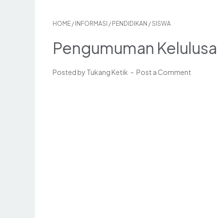
HOME
/
INFORMASI
/
PENDIDIKAN
/
SISWA
Pengumuman Kelulusa
Posted by Tukang Ketik
Post a Comment