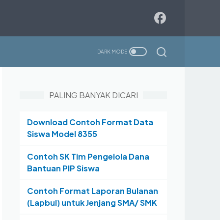
PALING BANYAK DICARI
Download Contoh Format Data
Siswa Model 8355
Contoh SK Tim Pengelola Dana
Bantuan PIP Siswa
Contoh Format Laporan Bulanan
(Lapbul) untuk Jenjang SMA/ SMK