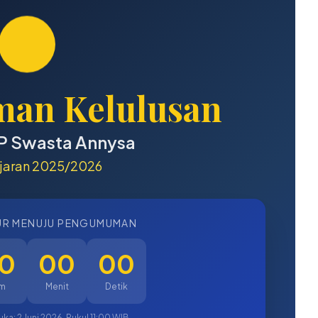
an Kelulusan
P Swasta Annysa
jaran 2025/2026
UR MENUJU PENGUMUMAN
0
00
00
m
Menit
Detik
: 2 Juni 2026, Pukul 11:00 WIB