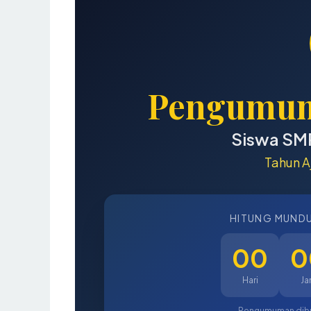
Pengumum
Siswa SM
Tahun A
HITUNG MUND
00
0
Hari
Ja
Pengumuman dibuka