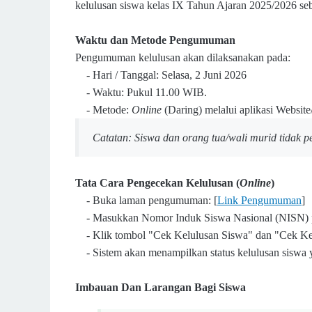
kelulusan siswa kelas IX Tahun Ajaran 2025/2026 seb
Waktu dan Metode Pengumuman
Pengumuman kelulusan akan dilaksanakan pada:
-
Hari / Tanggal: Selasa, 2 Juni 2026
-
Waktu: Pukul 11.00 WIB.
-
Metode:
Online
(Daring) melalui aplikasi Website
Catatan: Siswa dan orang tua/wali murid tidak 
Tata Cara Pengecekan Kelulusan (
Online
)
-
Buka laman pengumuman: [
Link Pengumuman
]
-
Masukkan Nomor Induk Siswa Nasional (NISN) p
-
Klik tombol "Cek Kelulusan Siswa" dan "Cek Ke
-
Sistem akan menampilkan status kelulusan siswa 
Imbauan Dan Larangan Bagi Siswa