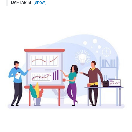
DAFTAR ISI
(show)
Pengertian Adminitrasi Pendidikan
Pengertian Adminitrasi Pendidikan Menurut Para Ahli
Fungsi Administrasi Pendidikan
Tujuan Administrasi Pendidikan
Prinsip Administrasi Pendidikan
Prinsip Efisien
Prinsip Pengelolaan
Prinsip Pengutamaan Tugas dan Pengelolaan
Prinsip Kepemimpinan yang Efektif
Prinsip Kerjasama
Asas Administrasi Pendidikan
Ruang Lingkup Administrasi Pendidikan
Manajemen administratif (administrative management)
Manajemen operatif (operative management)